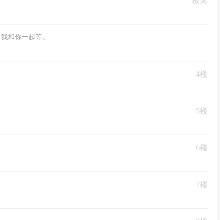
板凳
啦。我和你一起等。
4楼
5楼
6楼
7楼