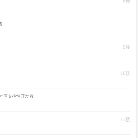
8楼
者
9楼
10楼
狱社区支柱性开发者
11楼