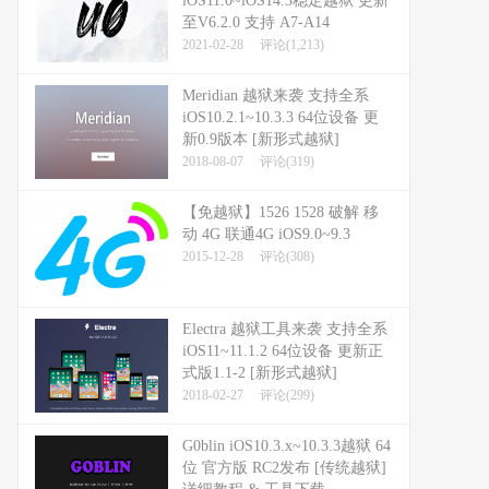
iOS11.0~iOS14.3稳定越狱 更新
至V6.2.0 支持 A7-A14
2021-02-28
评论(1,213)
Meridian 越狱来袭 支持全系
iOS10.2.1~10.3.3 64位设备 更
新0.9版本 [新形式越狱]
2018-08-07
评论(319)
【免越狱】1526 1528 破解 移
动 4G 联通4G iOS9.0~9.3
2015-12-28
评论(308)
Electra 越狱工具来袭 支持全系
iOS11~11.1.2 64位设备 更新正
式版1.1-2 [新形式越狱]
2018-02-27
评论(299)
G0blin iOS10.3.x~10.3.3越狱 64
位 官方版 RC2发布 [传统越狱]