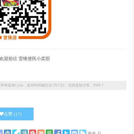
欢迎前往 雷锋便民小卖部
a越狱 即将迎来Cydia，发布时间确定在2月15日，也就是除夕夜，约吗？
点赞 (
17
)
(
)
更多