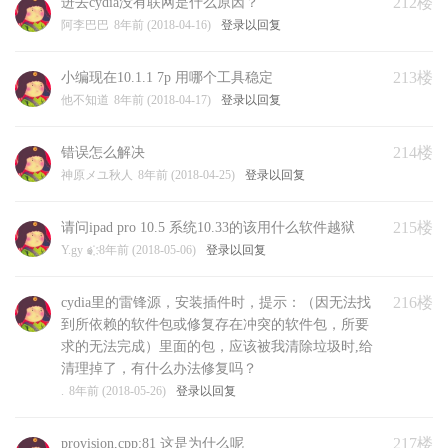
212楼
进去cydia没有联网是什么原因？
阿李巴巴
8年前 (2018-04-16)
登录以回复
213楼
小编现在10.1.1 7p 用哪个工具稳定
他不知道
8年前 (2018-04-17)
登录以回复
214楼
错误怎么解决
神原メユ秋人
8年前 (2018-04-25)
登录以回复
215楼
请问ipad pro 10.5 系统10.33的该用什么软件越狱
Y.gy ๑҉
8年前 (2018-05-06)
登录以回复
216楼
cydia里的雷锋源，安装插件时，提示：（因无法找
到所依赖的软件包或修复存在冲突的软件包，所要
求的无法完成）里面的包，应该被我清除垃圾时,给
清理掉了，有什么办法修复吗？
.
8年前 (2018-05-26)
登录以回复
217楼
provision,cpp;81 这是为什么呢