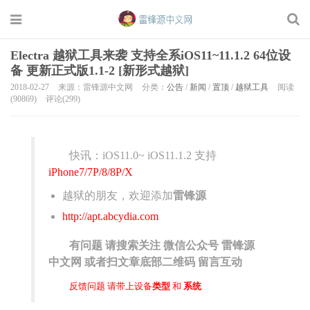
Electra 越狱工具来袭 支持全系iOS11~11.1.2 64位设
备 更新正式版1.1-2 [新形式越狱]
2018-02-27
来源：雷锋源中文网
分类：
公告
/
新闻
/
置顶
/
越狱工具
阅读
(90869)
评论(299)
快讯：iOS11.0~ iOS11.1.2 支持
iPhone7/7P/8/8P/X
越狱的朋友，欢迎添加
雷锋源
http://apt.abcydia.com
有问题 请搜索关注 微信公众号 雷锋源
中文网 或者扫文章底部二维码 留言互动
反馈问题 请带上设备
类型
和
系统