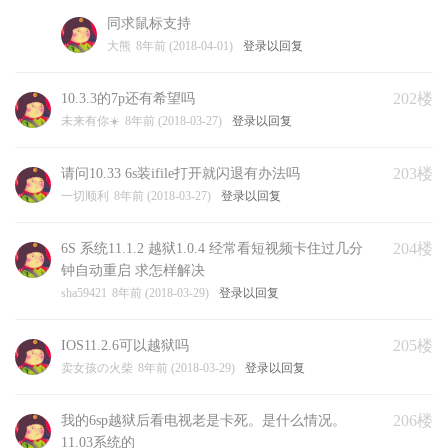
同求鼠标支持
大熊
8年前 (2018-04-01)
登录以回复
202楼
10.3.3的7p还有希望吗
未来有你☀️
8年前 (2018-03-27)
登录以回复
203楼
请问10.33 6s装ifile打开就闪退有办法吗
一切顺利
8年前 (2018-03-27)
登录以回复
204楼
6S 系统11.1.2 越狱1.0.4 经常看短视频卡住过几分
钟自动重启 求怎样解决
sha59421
8年前 (2018-03-29)
登录以回复
205楼
IOS11.2.6可以越狱吗
卖女孩の火柴
8年前 (2018-03-29)
登录以回复
206楼
我的6sp越狱后看电视老是卡死。是什么情况。
11.03系统的