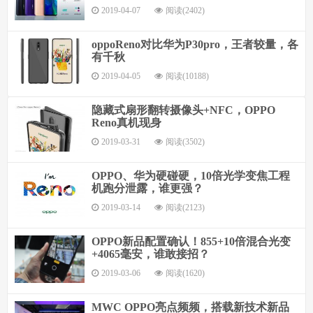
2019-04-07
阅读(2402)
oppoReno对比华为P30pro，王者较量，各
有千秋
2019-04-05
阅读(10188)
隐藏式扇形翻转摄像头+NFC，OPPO
Reno真机现身
2019-03-31
阅读(3502)
OPPO、华为硬碰硬，10倍光学变焦工程
机跑分泄露，谁更强？
2019-03-14
阅读(2123)
OPPO新品配置确认！855+10倍混合光变
+4065毫安，谁敢接招？
2019-03-06
阅读(1620)
MWC OPPO亮点频频，搭载新技术新品