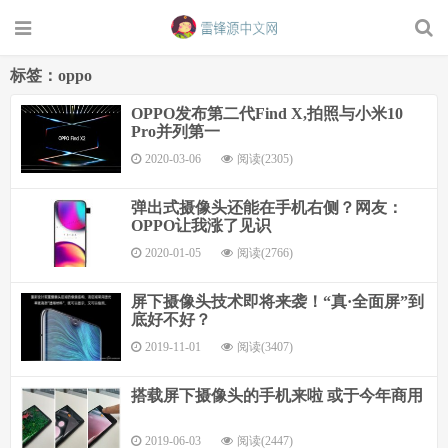
标签：oppo
OPPO发布第二代Find X,拍照与小米10
Pro并列第一
2020-03-06
阅读(2305)
弹出式摄像头还能在手机右侧？网友：
OPPO让我涨了见识
2020-01-05
阅读(2766)
屏下摄像头技术即将来袭！“真·全面屏”到
底好不好？
2019-11-01
阅读(3407)
搭载屏下摄像头的手机来啦 或于今年商用
2019-06-03
阅读(2447)