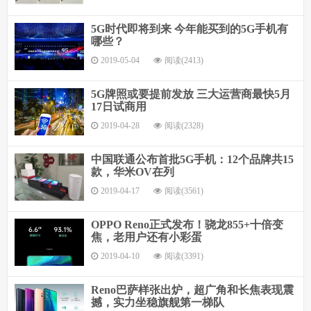
5G时代即将到来 今年能买到的5G手机有
哪些？
2019-05-04
阅读(2413)
5G牌照或要提前发放 三大运营商最快5月
17日试商用
2019-04-28
阅读(2328)
中国联通公布首批5G手机：12个品牌共15
款，华米OV在列
2019-04-17
阅读(3561)
OPPO Reno正式发布！骁龙855+十倍变
焦，老用户还有小彩蛋
2019-04-10
阅读(3391)
Reno巴萨样张出炉，超广角和长焦表现震
撼，实力坐稳旗舰第一梯队